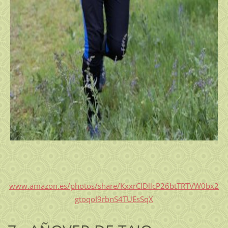
www.amazon.es/photos/share/KxxrCIDllcP26btTRTVW0bx2
gtoqoI9rbnS4TUEsSqX