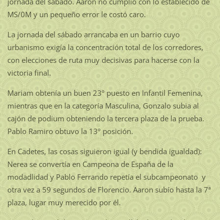
jornada del sábado. Aaron no cumplió con lo establecido de
MS/0M y un pequeño error le costó caro.
La jornada del sábado arrancaba en un barrio cuyo
urbanismo exigía la concentración total de los corredores,
con elecciones de ruta muy decisivas para hacerse con la
victoria final.
Mariam obtenía un buen 23º puesto en Infantil Femenina,
mientras que en la categoría Masculina, Gonzalo subia al
cajón de podium obteniendo la tercera plaza de la prueba.
Pablo Ramiro obtuvo la 13º posición.
En Cadetes, las cosas siguieron igual (y bendida igualdad):
Nerea se convertía en Campeona de España de la
modadlidad y Pablo Ferrando repetía el subcampeonato y
otra vez a 59 segundos de Florencio. Aaron subío hasta la 7ª
plaza, lugar muy merecido por él.