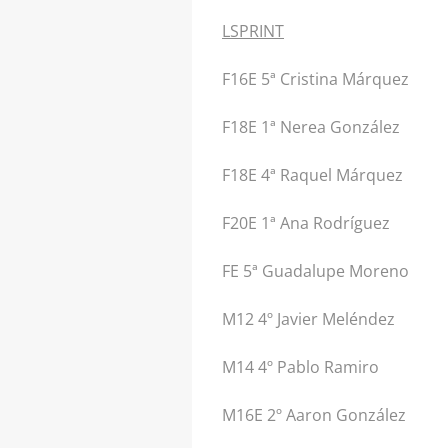
LSPRINT
F16E 5ª Cristina Márquez
F18E 1ª Nerea González
F18E 4ª Raquel Márquez
F20E 1ª Ana Rodríguez
FE 5ª Guadalupe Moreno
M12 4º Javier Meléndez
M14 4º Pablo Ramiro
M16E 2º Aaron González