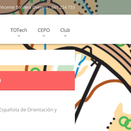
Vicente Tordera Ovejero - 661 224 733
TOTech
CEPO
Club
9
 Española de Orientación y