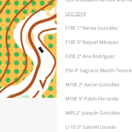
LEO 2019
F18E 1ª Nerea González
F18E 3ª Raquel Márquez
F20E 2ª Ana Rodríguez
F50 4ª Sagrario Martín-Tesore
M16E 2º Aaron González
M18E 5º Pablo Ferrando
M45 2º Joaquín González
U-10 3º Gabriel Losada