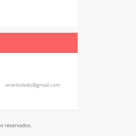
orientol
edo@gmai
l.com
os reservados.