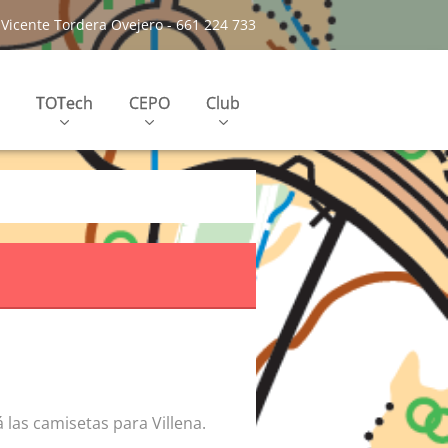
Vicente Tordera Ovejero - 661 224 733
TOTech
CEPO
Club
las camisetas para Villena.