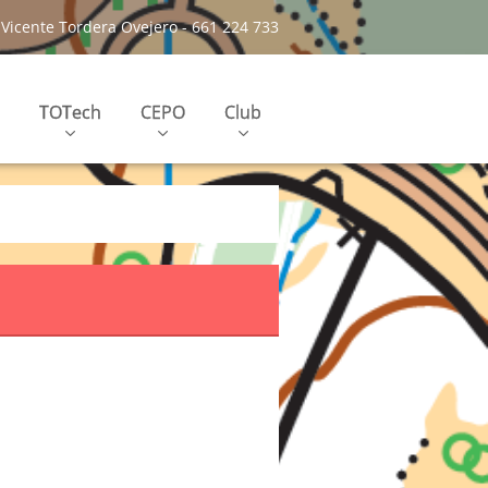
Vicente Tordera Ovejero - 661 224 733
TOTech
CEPO
Club