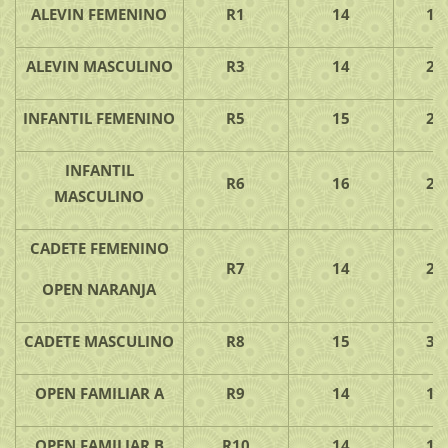
ALEVIN FEMENINO
R1
14
1.
ALEVIN MASCULINO
R3
14
2.
INFANTIL FEMENINO
R5
15
2.
INFANTIL
R6
16
2.
MASCULINO
CADETE FEMENINO
R7
14
2.
OPEN NARANJA
CADETE MASCULINO
R8
15
3.
OPEN FAMILIAR A
R9
14
1.
OPEN FAMILIAR B
R10
14
1.