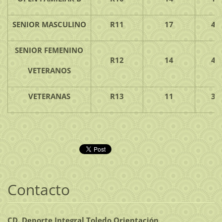
SENIOR MASCULINO
R11
17
4.
SENIOR FEMENINO
R12
14
4.
VETERANOS
VETERANAS
R13
11
3.
Contacto
CD. Deporte Integral Toledo Orientación