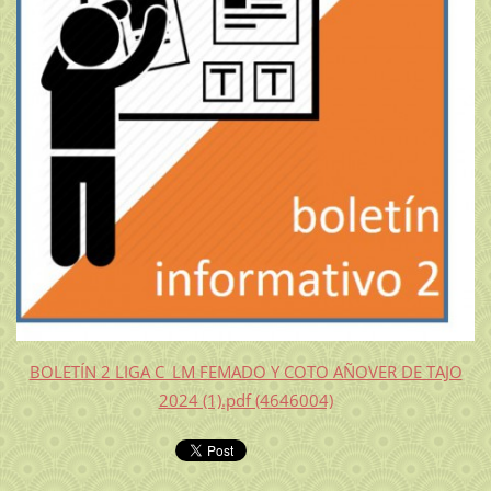
BOLETÍN 2 LIGA C_LM FEMADO Y COTO AÑOVER DE TAJO
2024 (1).pdf (4646004)