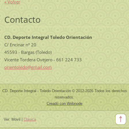
« Volver
Contacto
CD. Deporte Integral Toledo Orientación
C/ Encinar nº 20
45593 - Bargas (Toledo)
Vicente Tordera Ovejero - 661 224 733
orientol
edo@gmai
l.com
CD. Deporte Integral - Toledo Orientación © 2012-2026 Todos los derechos
reservados.
Creado con Webnode
Ver:
Móvil
|
Clásica