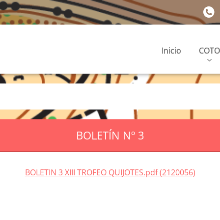
Inicio
COTO
BOLETÍN Nº 3
BOLETIN 3 XIII TROFEO QUIJOTES.pdf (2120056)