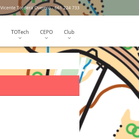
Vicente Tordera Ovejero - 661 224 733
TOTech
CEPO
Club