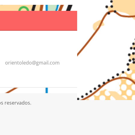
orientol
edo@gmai
l.com
os reservados.