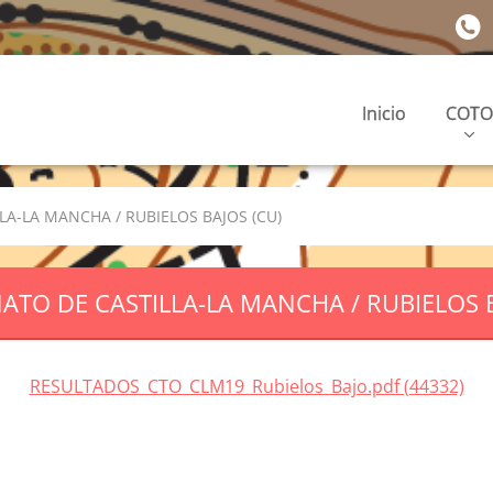
Inicio
COTO
A-LA MANCHA / RUBIELOS BAJOS (CU)
TO DE CASTILLA-LA MANCHA / RUBIELOS B
RESULTADOS_CTO_CLM19_Rubielos_Bajo.pdf (44332)