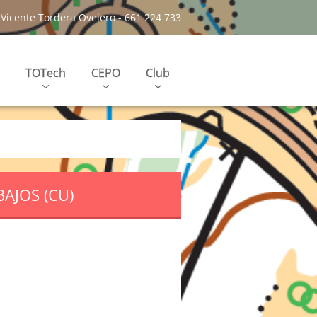
Vicente Tordera Ovejero - 661 224 733
TOTech
CEPO
Club
AJOS (CU)