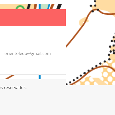
orientol
edo@gmai
l.com
os reservados.