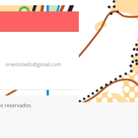
orientol
edo@gmai
l.com
os reservados.