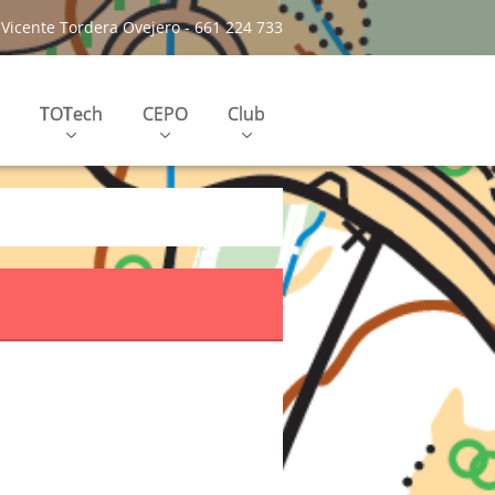
Vicente Tordera Ovejero - 661 224 733
TOTech
CEPO
Club