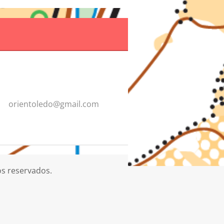
orientol
edo@gmai
l.com
os reservados.