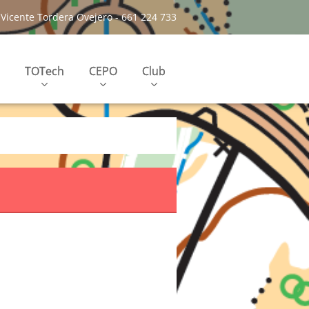
Vicente Tordera Ovejero - 661 224 733
TOTech
CEPO
Club