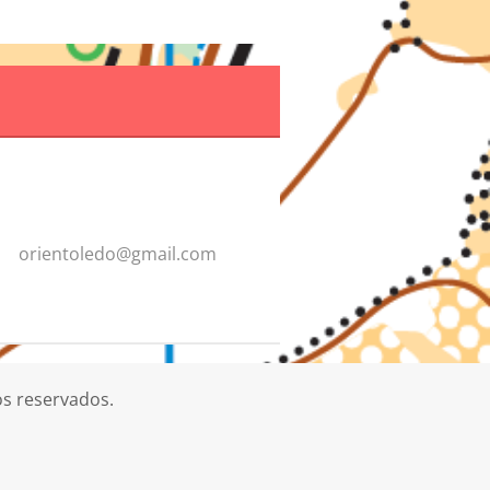
orientol
edo@gmai
l.com
os reservados.