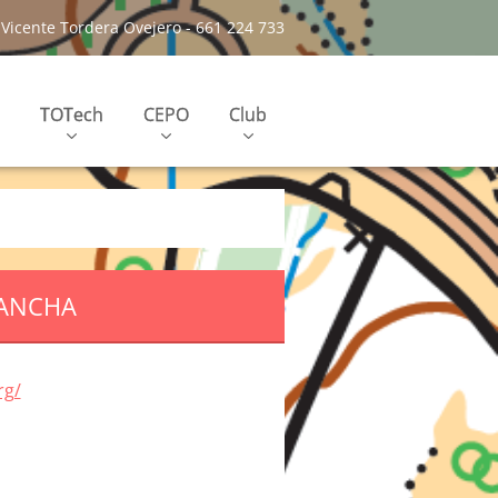
Vicente Tordera Ovejero - 661 224 733
TOTech
CEPO
Club
MANCHA
rg/