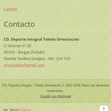
« Volver
Contacto
CD. Deporte Integral Toledo Orientación
C/ Encinar nº 20
45593 - Bargas (Toledo)
Vicente Tordera Ovejero - 661 224 733
orientol
edo@gmai
l.com
CD. Deporte Integral - Toledo Orientación © 2012-2026 Todos los derechos
reservados.
Creado con Webnode
Ver:
Móvil
|
Clásica