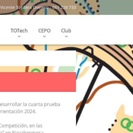
Vicente Tordera Ovejero - 661 224 733
TOTech
CEPO
Club
desarrollar la cuarta prueba
rientación 2024.
Competición, en las
gra” en Navahermosa.