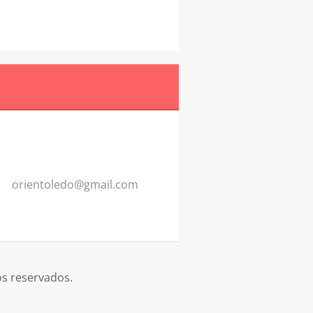
orientol
edo@gmai
l.com
os reservados.