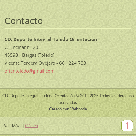
Contacto
CD. Deporte Integral Toledo Orientación
C/ Encinar nº 20
45593 - Bargas (Toledo)
Vicente Tordera Ovejero - 661 224 733
orientol
edo@gmai
l.com
CD. Deporte Integral - Toledo Orientación © 2012-2026 Todos los derechos
reservados.
Creado con Webnode
Ver:
Móvil
|
Clásica