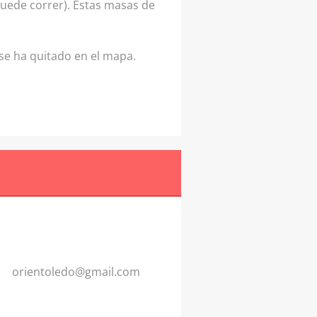
uede correr). Estas masas de
 se ha quitado en el mapa.
orientol
edo@gmai
l.com