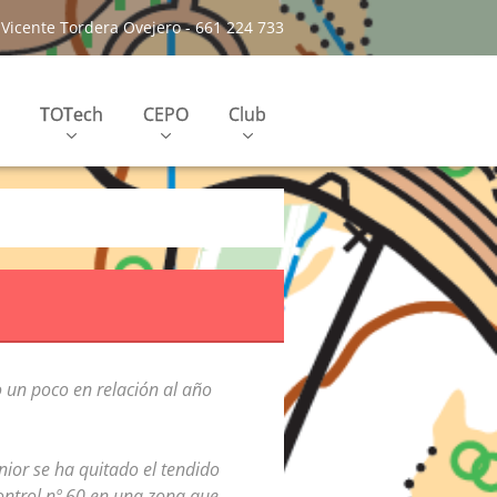
Vicente Tordera Ovejero - 661 224 733
TOTech
CEPO
Club
 un poco en relación al año
nior se ha quitado el tendido
control nº 60 en una zona que