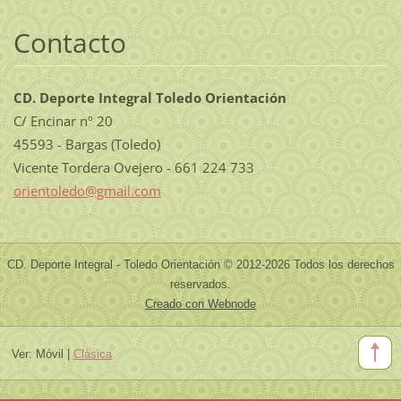
Contacto
CD. Deporte Integral Toledo Orientación
C/ Encinar nº 20
45593 - Bargas (Toledo)
Vicente Tordera Ovejero - 661 224 733
orientol
edo@gmai
l.com
CD. Deporte Integral - Toledo Orientación © 2012-2026 Todos los derechos
reservados.
Creado con Webnode
Ver:
Móvil
|
Clásica