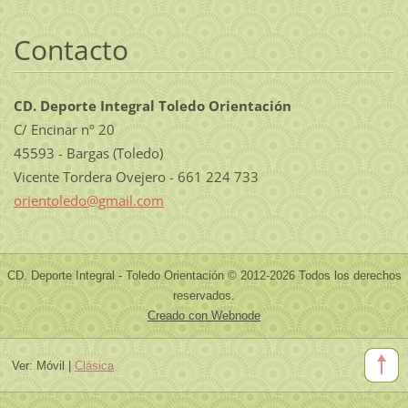
Contacto
CD. Deporte Integral Toledo Orientación
C/ Encinar nº 20
45593 - Bargas (Toledo)
Vicente Tordera Ovejero - 661 224 733
orientol
edo@gmai
l.com
CD. Deporte Integral - Toledo Orientación © 2012-2026 Todos los derechos
reservados.
Creado con Webnode
Ver:
Móvil
|
Clásica