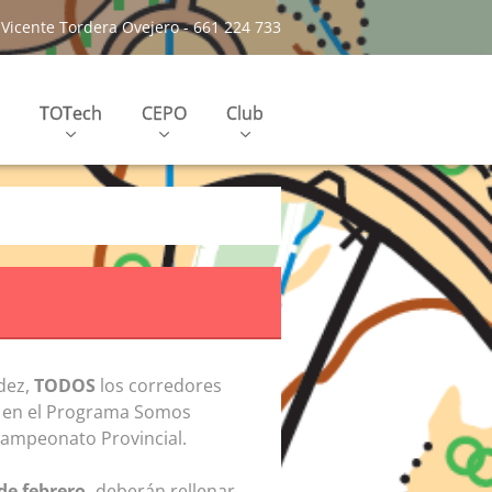
Vicente Tordera Ovejero - 661 224 733
TOTech
CEPO
Club
idez,
TODOS
los corredores
s en el Programa Somos
 Campeonato Provincial.
de febrero,
deberán rellenar