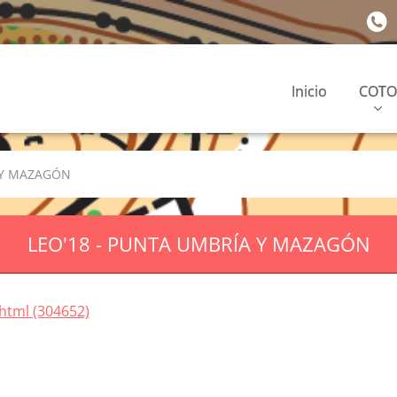
Inicio
COTO
 Y MAZAGÓN
LEO'18 - PUNTA UMBRÍA Y MAZAGÓN
html (304652)