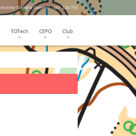
Vicente Tordera Ovejero - 661 224 733
TOTech
CEPO
Club