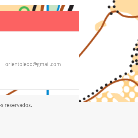
orientol
edo@gmai
l.com
os reservados.