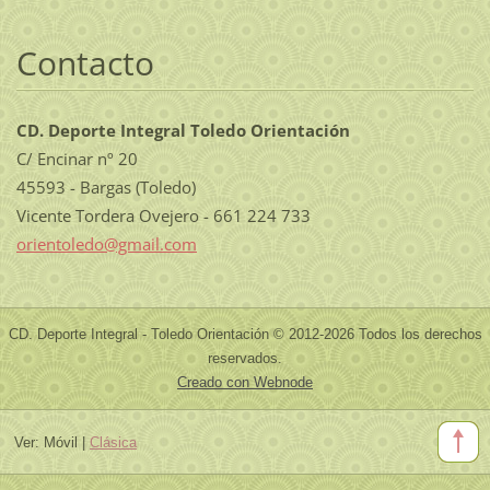
Contacto
CD. Deporte Integral Toledo Orientación
C/ Encinar nº 20
45593 - Bargas (Toledo)
Vicente Tordera Ovejero - 661 224 733
orientol
edo@gmai
l.com
CD. Deporte Integral - Toledo Orientación © 2012-2026 Todos los derechos
reservados.
Creado con Webnode
Ver:
Móvil
|
Clásica