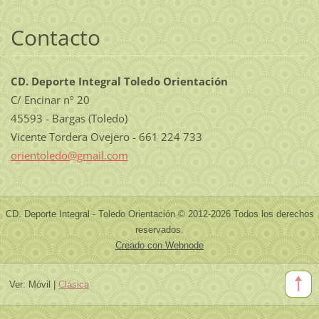
Contacto
CD. Deporte Integral Toledo Orientación
C/ Encinar nº 20
45593 - Bargas (Toledo)
Vicente Tordera Ovejero - 661 224 733
orientol
edo@gmai
l.com
CD. Deporte Integral - Toledo Orientación © 2012-2026 Todos los derechos
reservados.
Creado con Webnode
Ver:
Móvil
|
Clásica