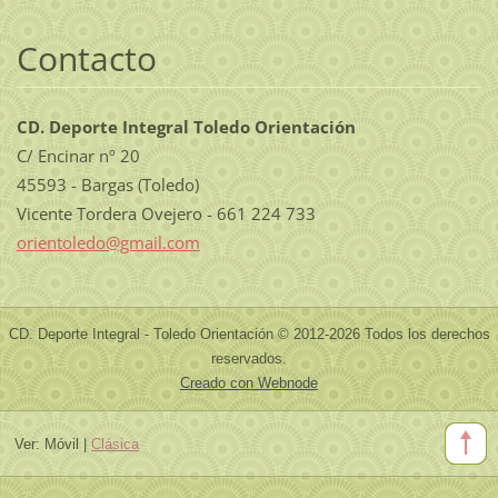
Contacto
CD. Deporte Integral Toledo Orientación
C/ Encinar nº 20
45593 - Bargas (Toledo)
Vicente Tordera Ovejero - 661 224 733
orientol
edo@gmai
l.com
CD. Deporte Integral - Toledo Orientación © 2012-2026 Todos los derechos
reservados.
Creado con Webnode
Ver:
Móvil
|
Clásica