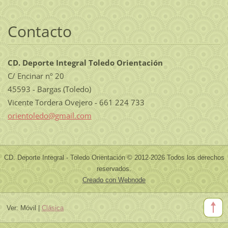
Contacto
CD. Deporte Integral Toledo Orientación
C/ Encinar nº 20
45593 - Bargas (Toledo)
Vicente Tordera Ovejero - 661 224 733
orientol
edo@gmai
l.com
CD. Deporte Integral - Toledo Orientación © 2012-2026 Todos los derechos
reservados.
Creado con Webnode
Ver:
Móvil
|
Clásica