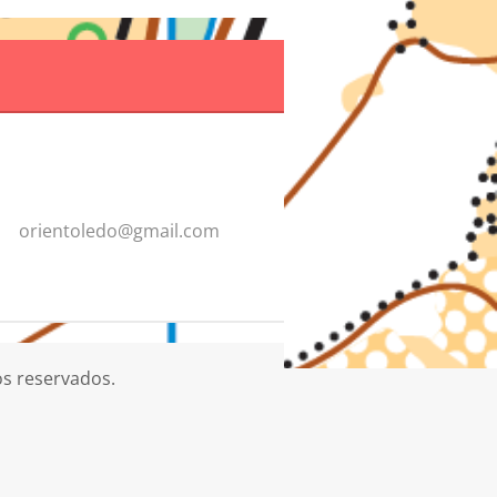
orientol
edo@gmai
l.com
os reservados.