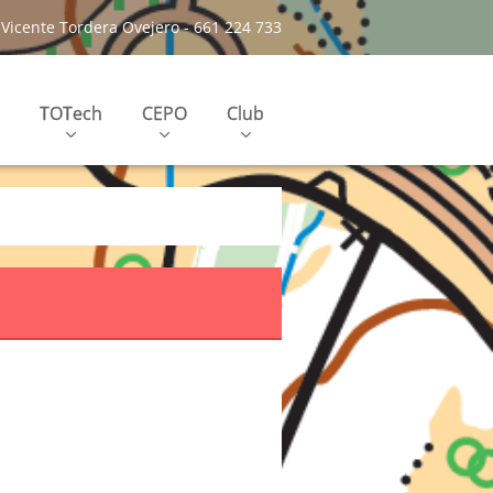
Vicente Tordera Ovejero - 661 224 733
TOTech
CEPO
Club