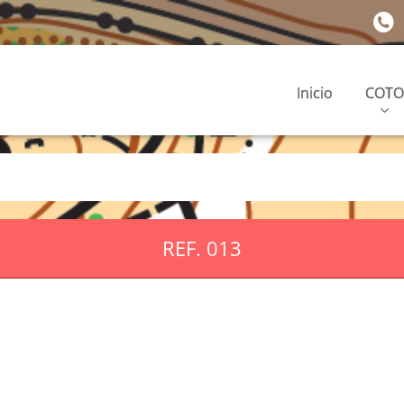
Inicio
COTO
REF. 013
.