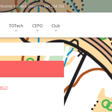
Vicente Tordera Ovejero - 661 224 733
TOTech
CEPO
Club
862)