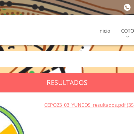
Inicio
COTO
RESULTADOS
CEPO23_03_YUNCOS_resultados.pdf (35