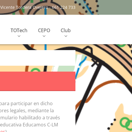
Vicente Tordera Ovejero - 661 224 733
TOTech
CEPO
Club
para participar en dicho
res legales, mediante la
mulario habilitado a través
ma educativa Educamos C-LM
.es
).