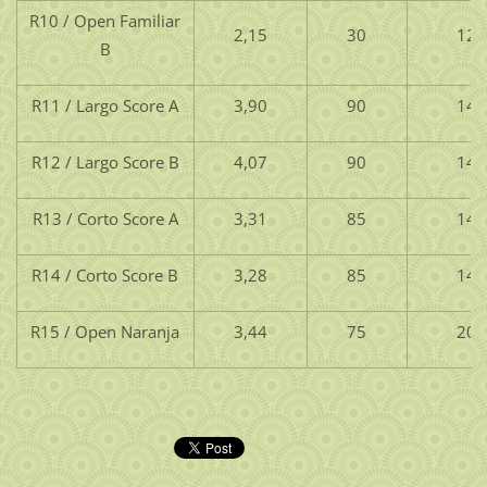
R10 / Open Familiar
2,15
30
12
B
R11 / Largo Score A
3,90
90
14
R12 / Largo Score B
4,07
90
14
R13 / Corto Score A
3,31
85
14
R14 / Corto Score B
3,28
85
14
R15 / Open Naranja
3,44
75
20