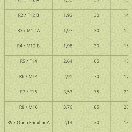
R2 / F12 B
1,93
30
14
R3 / M12 A
1,97
30
15
R4 / M12 B
1,98
30
15
R5 / F14
2,64
65
15
R6 / M14
2,91
70
17
R7 / F16
3,53
75
21
R8 / M16
3,76
85
20
R9 / Open Familiar A
2,14
30
13