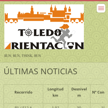
RUN, RUN, THINK, RUN
ÚLTIMAS NOTICIAS
Longitud
Desnivel
Recorrido
Nº Contr
km
m
R1 / F12 A
1,92
30
15