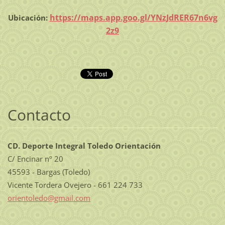
https://maps.app.goo.gl/YNzJdRER67n6vg
Ubicación:
2z9
Contacto
CD. Deporte Integral Toledo Orientación
C/ Encinar nº 20
45593 - Bargas (Toledo)
Vicente Tordera Ovejero - 661 224 733
orientol
edo@gmai
l.com